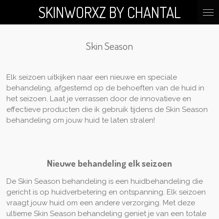
SKINWORXZ BY CHANTAL
Ga
direct
naar
de
Skin Season
hoofdinhoud
Elk seizoen uitkijken naar een nieuwe en speciale
behandeling, afgestemd op de behoeften van de huid in
het seizoen. Laat je verrassen door de innovatieve en
effectieve producten die ik gebruik tijdens de Skin Season
behandeling om jouw huid te laten stralen!
Nieuwe behandeling elk seizoen
De Skin Season behandeling is een huidbehandeling die
gericht is op huidverbetering en ontspanning. Elk seizoen
vraagt jouw huid om een andere verzorging. Met deze
ultieme Skin Season behandeling geniet je van een totale